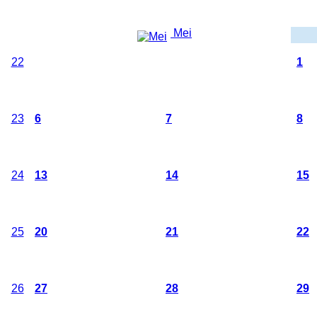
Maandelijkse weergave
Mei
Zaterdag
Zondag
22
1
30
31
23
6
7
8
24
13
14
15
25
20
21
22
26
27
28
29