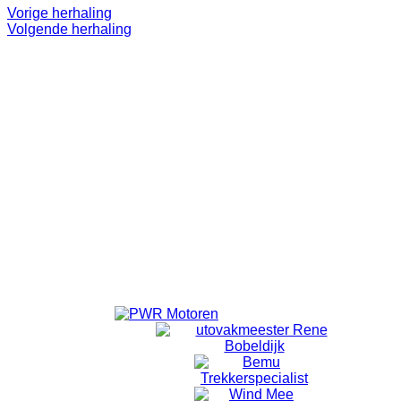
Vorige herhaling
Volgende herhaling
Even 'onthaasten'.
Lekker op pad.
Doel is niet om te 'knallen'. ff eruit.
Alleen voor volwassenen.
Vanuit Emmeloord wordt er om 18:40 vertrokken vanaf de
laatste rotonde Emmelhage richting Bant.
Vanuit Bant wordt om 18:50 gestart met fietsen.
Locatie
Bansiliek Bant