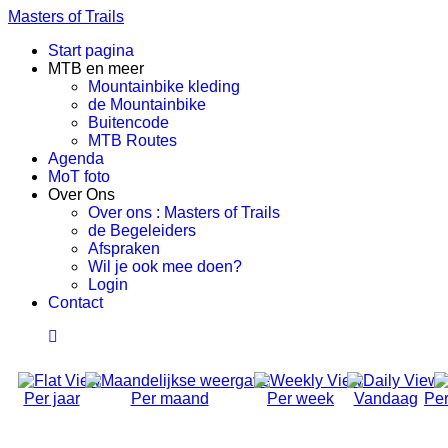
Masters of Trails
Start pagina
MTB en meer
Mountainbike kleding
de Mountainbike
Buitencode
MTB Routes
Agenda
MoT foto
Over Ons
Over ons : Masters of Trails
de Begeleiders
Afspraken
Wil je ook mee doen?
Login
Contact
Per jaar
Per maand
Per week
Vandaag
Per
Social Ride (Volwassen)
Dinsdag 19 Mei 2026, 18:50 - 21:00