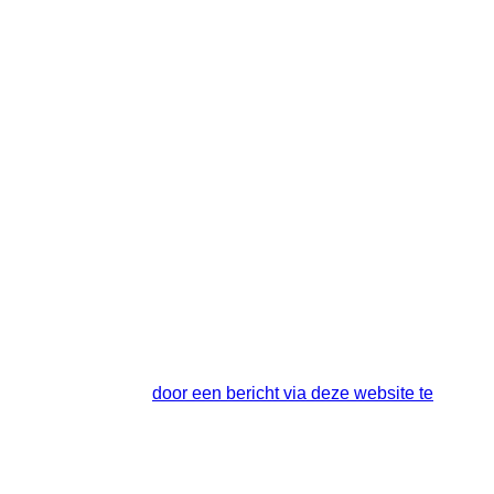
komt dat mountainbiken niet hetzelfde is als fietsen op de
 voelen op de mountainbike. Wij kennen de mentaliteit "ik kan
les op orde, is het je duidelijk en natuurlijk leren we je
 op. Dit kun je doen
door een bericht via deze website te