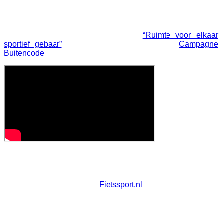
NTFU, KNHS, Atletiekunie, Natuurmonumenten,
Staatsbosbeheer en Landschappen, en mede mogelijk
gemaakt door het actieplan Naar een Veiliger Sportklimaat.
Download de volledige Buitencode
“Ruimte voor elkaar
sportief gebaar”
en zie onderstaande filmpje “
Campagne
Buitencode
“.
En wie zijn wij vooral niet als Masters Of Trails teamleden?
De WielerZombie.... (Bron:
Fietssport.nl
)