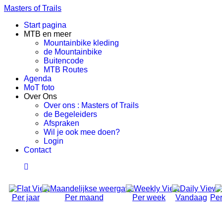
Masters of Trails
Start pagina
MTB en meer
Mountainbike kleding
de Mountainbike
Buitencode
MTB Routes
Agenda
MoT foto
Over Ons
Over ons : Masters of Trails
de Begeleiders
Afspraken
Wil je ook mee doen?
Login
Contact
Per jaar
Per maand
Per week
Vandaag
Per
Social Ride (Volwassen)
Donderdag 28 Mei 2026, 18:50 - 21:00