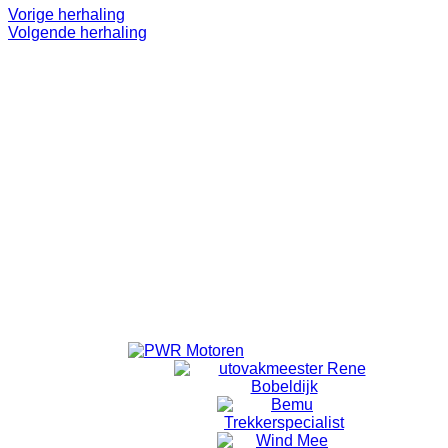
Vorige herhaling
Volgende herhaling
Even 'onthaasten'.
Lekker op pad.
Doel is niet om te 'knallen'. ff eruit.
Alleen voor volwassenen.
Vanuit Emmeloord wordt er om 18:40 vertrokken vanaf de
laatste rotonde Emmelhage richting Bant.
Vanuit Bant wordt om 18:50 gestart met fietsen.
Locatie
Bansiliek Bant