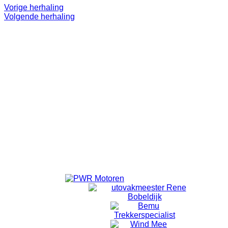
Vorige herhaling
Volgende herhaling
Even 'onthaasten'.
Lekker op pad.
Doel is niet om te 'knallen'. ff eruit.
Alleen voor volwassenen.
Vanuit Emmeloord wordt er om 18:40 vertrokken vanaf de
laatste rotonde Emmelhage richting Bant.
Vanuit Bant wordt om 18:50 gestart met fietsen.
Locatie
Bansiliek Bant