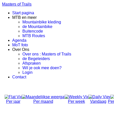
Masters of Trails
Start pagina
MTB en meer
Mountainbike kleding
de Mountainbike
Buitencode
MTB Routes
Agenda
MoT foto
Over Ons
Over ons : Masters of Trails
de Begeleiders
Afspraken
Wil je ook mee doen?
Login
Contact
Per jaar
Per maand
Per week
Vandaag
Per
Social Ride (Volwassen)
Dinsdag 23 Juni 2026, 18:50 - 21:00