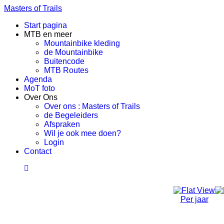
Masters of Trails
Start pagina
MTB en meer
Mountainbike kleding
de Mountainbike
Buitencode
MTB Routes
Agenda
MoT foto
Over Ons
Over ons : Masters of Trails
de Begeleiders
Afspraken
Wil je ook mee doen?
Login
Contact
Per jaar
Herfstvakantie 2024
Van Zaterdag 26 Oktober 2024