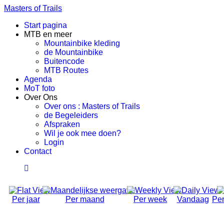
Masters of Trails
Start pagina
MTB en meer
Mountainbike kleding
de Mountainbike
Buitencode
MTB Routes
Agenda
MoT foto
Over Ons
Over ons : Masters of Trails
de Begeleiders
Afspraken
Wil je ook mee doen?
Login
Contact
Per jaar
Per maand
Per week
Vandaag
Per
Geen training - Hemelvaartsweekend
Zondag 17 Mei 2026