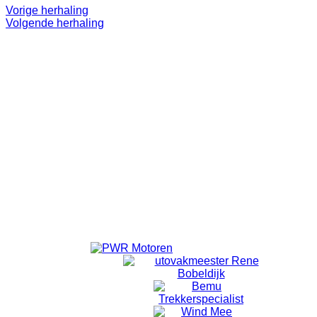
Vorige herhaling
Volgende herhaling
Even 'onthaasten'.
Lekker op pad.
Doel is niet om te 'knallen'. ff eruit.
Alleen voor volwassenen.
Vanuit Emmeloord wordt er om 18:40 vertrokken vanaf de
laatste rotonde Emmelhage richting Bant.
Vanuit Bant wordt om 18:50 gestart met fietsen.
Locatie
Bansiliek Bant