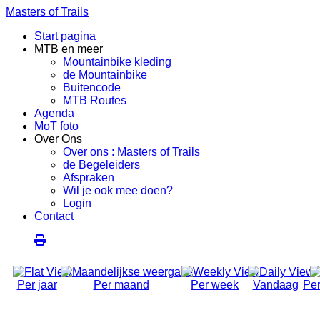
Masters of Trails
Start pagina
MTB en meer
Mountainbike kleding
de Mountainbike
Buitencode
MTB Routes
Agenda
MoT foto
Over Ons
Over ons : Masters of Trails
de Begeleiders
Afspraken
Wil je ook mee doen?
Login
Contact
Per jaar
Per maand
Per week
Vandaag
Per
Social Ride (Volwassen)
Dinsdag 15 Oktober 2024, 18:50 - 21:00