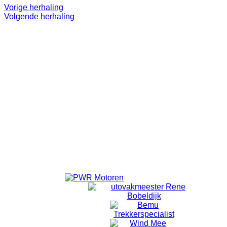
Vorige herhaling
Volgende herhaling
Even 'onthaasten'.
Lekker op pad.
Doel is niet om te 'knallen'. ff eruit.
Alleen voor volwassenen.
Vanuit Emmeloord wordt er om 18:40 vertrokken vanaf de
laatste rotonde Emmelhage richting Bant.
Vanuit Bant wordt om 18:50 gestart met fietsen.
Locatie
Bansiliek Bant