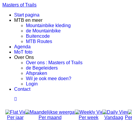
Masters of Trails
Start pagina
MTB en meer
Mountainbike kleding
de Mountainbike
Buitencode
MTB Routes
Agenda
MoT foto
Over Ons
Over ons : Masters of Trails
de Begeleiders
Afspraken
Wil je ook mee doen?
Login
Contact
Per jaar
Per maand
Per week
Vandaag
Per
Social Ride (Volwassen)
Dinsdag 22 Oktober 2024, 18:50 - 21:00