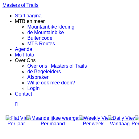
Masters of Trails
Start pagina
MTB en meer
Mountainbike kleding
de Mountainbike
Buitencode
MTB Routes
Agenda
MoT foto
Over Ons
Over ons : Masters of Trails
de Begeleiders
Afspraken
Wil je ook mee doen?
Login
Contact
Per jaar
Per maand
Per week
Vandaag
Per
Social Ride (Volwassen)
Donderdag 31 Oktober 2024, 18:50 - 21:00