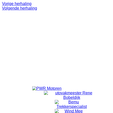
Vorige herhaling
Volgende herhaling
Even 'onthaasten'.
Lekker op pad.
Doel is niet om te 'knallen'. ff eruit.
Alleen voor volwassenen.
Vanuit Emmeloord wordt er om 18:40 vertrokken vanaf de
laatste rotonde Emmelhage richting Bant.
Vanuit Bant wordt om 18:50 gestart met fietsen.
Locatie
Bansiliek Bant