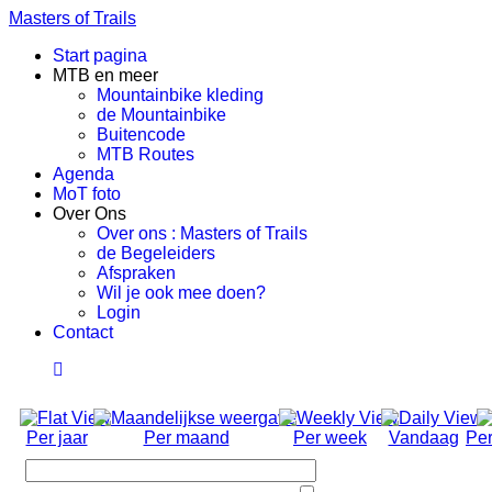
Masters of Trails
Start pagina
MTB en meer
Mountainbike kleding
de Mountainbike
Buitencode
MTB Routes
Agenda
MoT foto
Over Ons
Over ons : Masters of Trails
de Begeleiders
Afspraken
Wil je ook mee doen?
Login
Contact
Per jaar
Per maand
Per week
Vandaag
Per
Toon de afgeronde