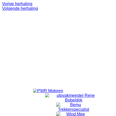
Vorige herhaling
Volgende herhaling
Even 'onthaasten'.
Lekker op pad.
Doel is niet om te 'knallen'. ff eruit.
Alleen voor volwassenen.
Vanuit Emmeloord wordt er om 18:40 vertrokken vanaf de
laatste rotonde Emmelhage richting Bant.
Vanuit Bant wordt om 18:50 gestart met fietsen.
Locatie
Bansiliek Bant