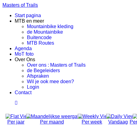
Masters of Trails
Start pagina
MTB en meer
Mountainbike kleding
de Mountainbike
Buitencode
MTB Routes
Agenda
MoT foto
Over Ons
Over ons : Masters of Trails
de Begeleiders
Afspraken
Wil je ook mee doen?
Login
Contact
Per jaar
Per maand
Per week
Vandaag
Per
Social Ride (Volwassen)
Donderdag 31 Oktober 2024, 18:50 - 21:00