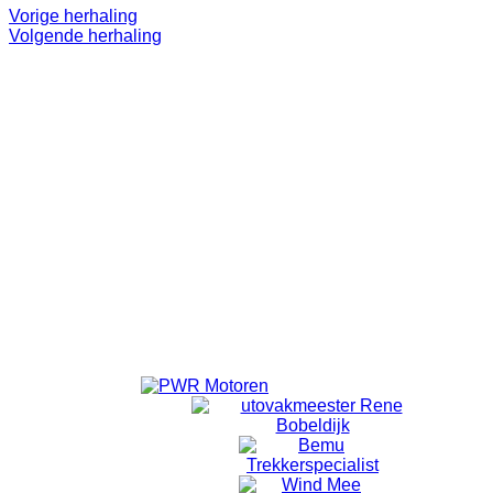
Vorige herhaling
Volgende herhaling
Even 'onthaasten'.
Lekker op pad.
Doel is niet om te 'knallen'. ff eruit.
Alleen voor volwassenen.
Vanuit Emmeloord wordt er om 18:40 vertrokken vanaf de
laatste rotonde Emmelhage richting Bant.
Vanuit Bant wordt om 18:50 gestart met fietsen.
Locatie
Bansiliek Bant