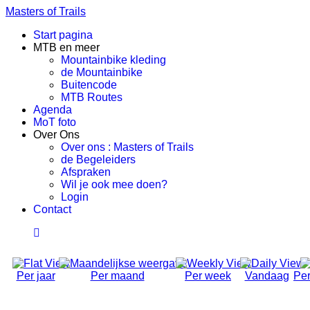
Masters of Trails
Start pagina
MTB en meer
Mountainbike kleding
de Mountainbike
Buitencode
MTB Routes
Agenda
MoT foto
Over Ons
Over ons : Masters of Trails
de Begeleiders
Afspraken
Wil je ook mee doen?
Login
Contact
Per jaar
Per maand
Per week
Vandaag
Per
Social Ride (Volwassen)
Dinsdag 15 Juli 2025, 18:50 - 21:00