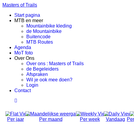
Masters of Trails
Start pagina
MTB en meer
Mountainbike kleding
de Mountainbike
Buitencode
MTB Routes
Agenda
MoT foto
Over Ons
Over ons : Masters of Trails
de Begeleiders
Afspraken
Wil je ook mee doen?
Login
Contact
Per jaar
Per maand
Per week
Vandaag
Per
Evenementen voor
2025