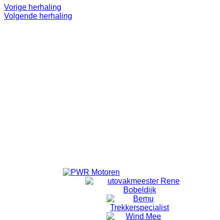
Vorige herhaling
Volgende herhaling
Even 'onthaasten'.
Lekker op pad.
Doel is niet om te 'knallen'. ff eruit.
Alleen voor volwassenen.
Vanuit Emmeloord wordt er om 18:40 vertrokken vanaf de
laatste rotonde Emmelhage richting Bant.
Vanuit Bant wordt om 18:50 gestart met fietsen.
Locatie
Bansiliek Bant