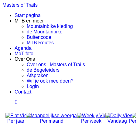
Masters of Trails
Start pagina
MTB en meer
Mountainbike kleding
de Mountainbike
Buitencode
MTB Routes
Agenda
MoT foto
Over Ons
Over ons : Masters of Trails
de Begeleiders
Afspraken
Wil je ook mee doen?
Login
Contact
Per jaar
Per maand
Per week
Vandaag
Per
Social Ride (Volwassen)
Dinsdag 14 Oktober 2025, 18:50 - 21:00