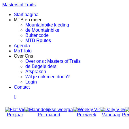
Masters of Trails
Start pagina
MTB en meer
Mountainbike kleding
de Mountainbike
Buitencode
MTB Routes
Agenda
MoT foto
Over Ons
Over ons : Masters of Trails
de Begeleiders
Afspraken
Wil je ook mee doen?
Login
Contact
Per jaar
Per maand
Per week
Vandaag
Per
Social Ride (Volwassen)
Donderdag 11 December 2025, 18:50 - 21:00