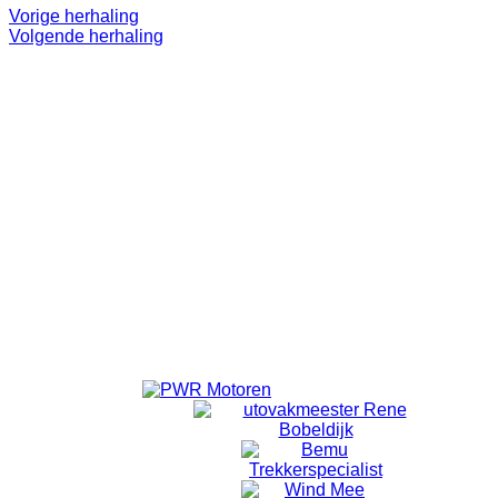
Vorige herhaling
Volgende herhaling
Even 'onthaasten'.
Lekker op pad.
Doel is niet om te 'knallen'. ff eruit.
Alleen voor volwassenen.
Vanuit Emmeloord wordt er om 18:40 vertrokken vanaf de
laatste rotonde Emmelhage richting Bant.
Vanuit Bant wordt om 18:50 gestart met fietsen.
Locatie
Bansiliek Bant