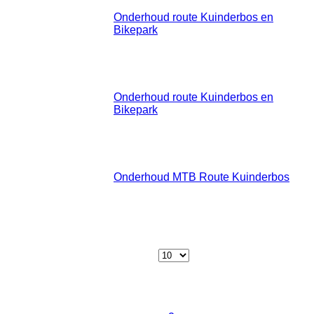
12:00
Oktober
Onderhoud route Kuinderbos en
2024
Bikepark
:: Route Onderhoud
Zaterdag 23 November 2024 09:00
23
- 12:00
November
Onderhoud route Kuinderbos en
2024
Bikepark
:: Route Onderhoud
Zaterdag 14 December 2024 09:00
14
- 12:00
December
Onderhoud MTB Route Kuinderbos
2024
:: Route Onderhoud
Pagination List Limit
Toon #
1