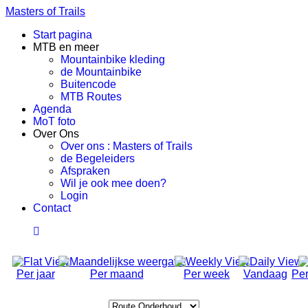
Masters of Trails
Start pagina
MTB en meer
Mountainbike kleding
de Mountainbike
Buitencode
MTB Routes
Agenda
MoT foto
Over Ons
Over ons : Masters of Trails
de Begeleiders
Afspraken
Wil je ook mee doen?
Login
Contact
Per jaar
Per maand
Per week
Vandaag
Per
Route Onderhoud
Select a Category to filter list