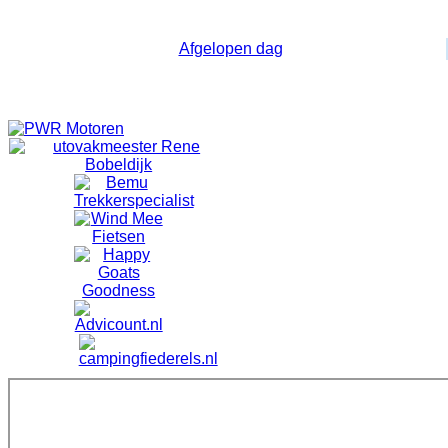
Dagelijkse weergave
Afgelopen dag
Geen evenementen