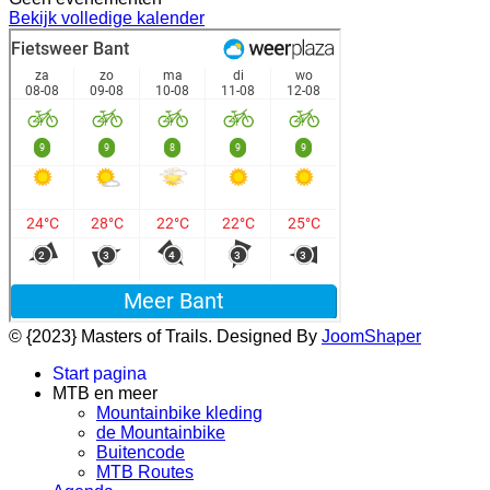
Bekijk volledige kalender
© {2023} Masters of Trails. Designed By
JoomShaper
Start pagina
MTB en meer
Mountainbike kleding
de Mountainbike
Buitencode
MTB Routes