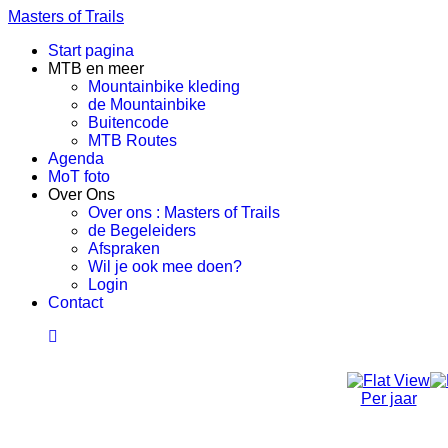
Masters of Trails
Start pagina
MTB en meer
Mountainbike kleding
de Mountainbike
Buitencode
MTB Routes
Agenda
MoT foto
Over Ons
Over ons : Masters of Trails
de Begeleiders
Afspraken
Wil je ook mee doen?
Login
Contact
Per jaar
Social Ride (Volwassen)
Dinsdag 29 Oktober 2024, 18:50 - 21:00