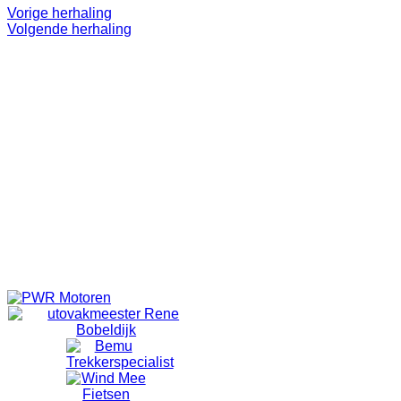
Vorige herhaling
Volgende herhaling
Even 'onthaasten'.
Lekker op pad.
Doel is niet om te 'knallen'. ff eruit.
Alleen voor volwassenen.
Vanuit Emmeloord wordt er om 18:40 vertrokken vanaf de laat
Vanuit Bant wordt om 18:50 gestart met fietsen.
Locatie
Bansiliek Bant