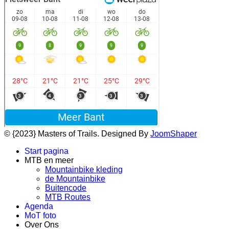
© {2023} Masters of Trails. Designed By
JoomShaper
Start pagina
MTB en meer
Mountainbike kleding
de Mountainbike
Buitencode
MTB Routes
Agenda
MoT foto
Over Ons