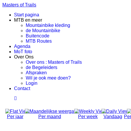
Masters of Trails
Start pagina
MTB en meer
Mountainbike kleding
de Mountainbike
Buitencode
MTB Routes
Agenda
MoT foto
Over Ons
Over ons : Masters of Trails
de Begeleiders
Afspraken
Wil je ook mee doen?
Login
Contact
Per jaar
Per maand
Per week
Vandaag
Per
Social Ride (Volwassen)
Dinsdag 01 April 2025, 18:50 - 21:00