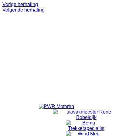
Vorige herhaling
Volgende herhaling
Even 'onthaasten'.
Lekker op pad.
Doel is niet om te 'knallen'. ff eruit.
Alleen voor volwassenen.
Vanuit Emmeloord wordt er om 18:40 vertrokken vanaf de
laatste rotonde Emmelhage richting Bant.
Vanuit Bant wordt om 18:50 gestart met fietsen.
Locatie
Bansiliek Bant