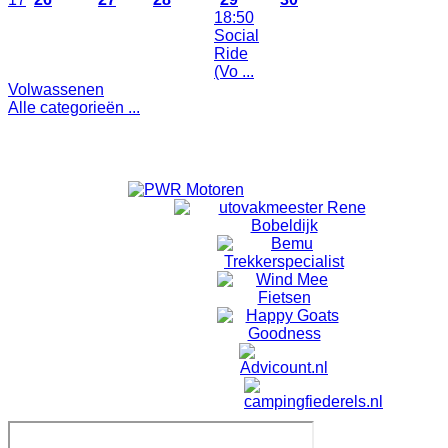
18:50
Social
1
Ride
(Vo ...
Volwassenen
Alle categorieën ...
Toon evenementen van alle categorieën