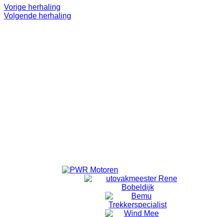
Vorige herhaling
Volgende herhaling
Even 'onthaasten'.
Lekker op pad.
Doel is niet om te 'knallen'. ff eruit.
Alleen voor volwassenen.
Vanuit Emmeloord wordt er om 18:40 vertrokken vanaf de
laatste rotonde Emmelhage richting Bant.
Vanuit Bant wordt om 18:50 gestart met fietsen.
Locatie
Bansiliek Bant