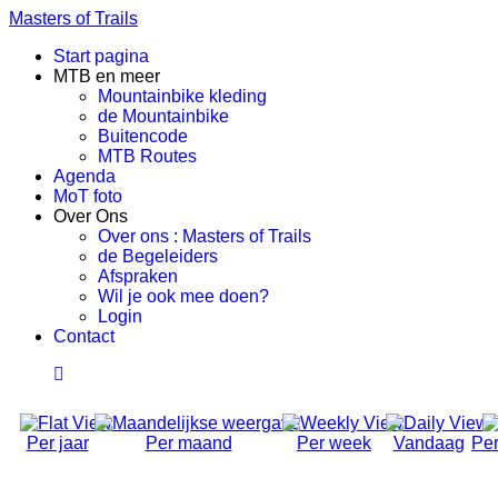
Masters of Trails
Start pagina
MTB en meer
Mountainbike kleding
de Mountainbike
Buitencode
MTB Routes
Agenda
MoT foto
Over Ons
Over ons : Masters of Trails
de Begeleiders
Afspraken
Wil je ook mee doen?
Login
Contact
Per jaar
Per maand
Per week
Vandaag
Per
Social Ride (Volwassen)
Dinsdag 29 April 2025, 18:50 - 21:00