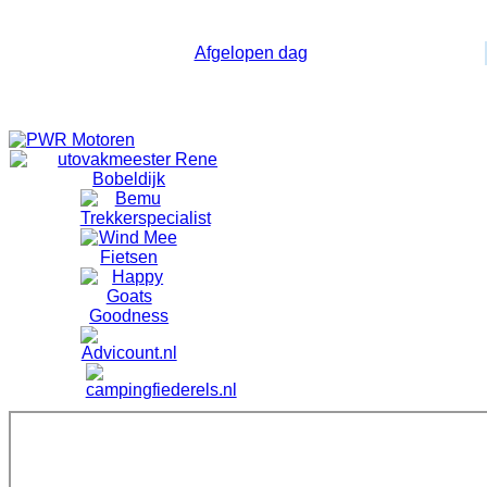
Dagelijkse weergave
Afgelopen dag
Geen evenementen