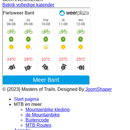
Bekijk volledige kalender
© {2023} Masters of Trails. Designed By
JoomShaper
Start pagina
MTB en meer
Mountainbike kleding
de Mountainbike
Buitencode
MTB Routes