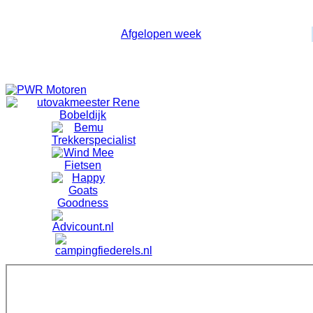
Wekelijkse weergave
Afgelopen week
Geen evenementen