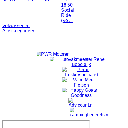
18:50
Social
1
2
Ride
(Vo ...
Volwassenen
Alle categorieën ...
Toon evenementen van alle categorieën