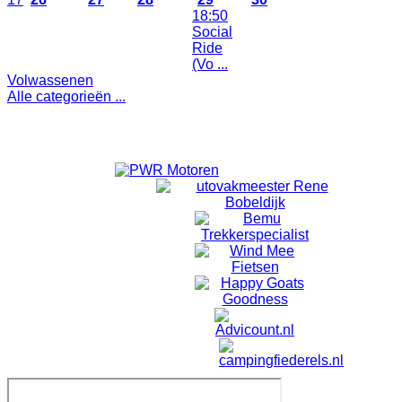
18:50
Social
1
Ride
(Vo ...
Volwassenen
Alle categorieën ...
Toon evenementen van alle categorieën